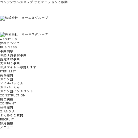
コンテンツへスキップ
ナビゲーションに移動
ABOUT US
弊社について
BUSINESS
事業内容
自然土舗装材事業
指定管理事業
大木切り事業
※別サイトへ移動します
ITEM LIST
商品案内
ガチン固
ソイルパッくん
カドパッくん
ガチン固インスタント
CONSTRUCTION
施工実績
COMPANY
会社案内
Q AND A
よくあるご質問
RECRUIT
採用情報
メニュー