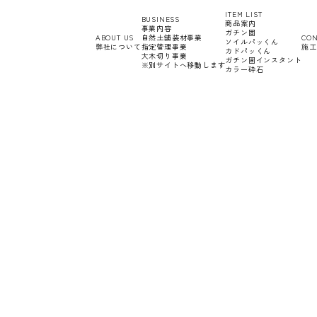
ITEM LIST
BUSINESS
商品案内
事業内容
ガチン固
ABOUT US
自然土舗装材事業
CON
ソイルパッくん
弊社について
指定管理事業
施工
カドパッくん
大木切り事業
ガチン固インスタント
※別サイトへ移動します
カラー砕石