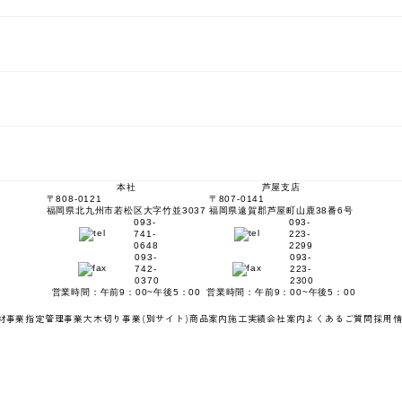
本社
芦屋支店
〒808-0121
〒807-0141
福岡県北九州市若松区大字竹並3037
福岡県遠賀郡芦屋町山鹿38番6号
093-
093-
741-
223-
0648
2299
093-
093-
742-
223-
0370
2300
営業時間：午前9：00~午後5：00
営業時間：午前9：00~午後5：00
材事業
指定管理事業
大木切り事業
(別サイト)
商品案内
施工実績
会社案内
よくあるご質問
採用