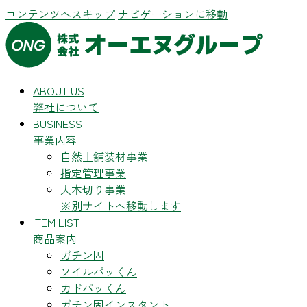
コンテンツへスキップ
ナビゲーションに移動
ABOUT US
弊社について
BUSINESS
事業内容
自然土舗装材事業
指定管理事業
大木切り事業
※別サイトへ移動します
ITEM LIST
商品案内
ガチン固
ソイルパッくん
カドパッくん
ガチン固インスタント