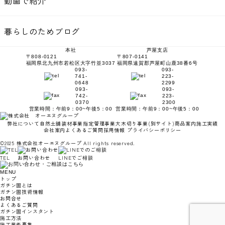
動画で紹介
暮らしのためブログ
本社
芦屋支店
〒808-0121
〒807-0141
福岡県北九州市若松区大字竹並3037
福岡県遠賀郡芦屋町山鹿38番6号
093-
093-
741-
223-
0648
2299
093-
093-
742-
223-
0370
2300
営業時間：午前9：00~午後5：00
営業時間：午前9：00~午後5：00
弊社について
自然土舗装材事業
指定管理事業
大木切り事業
(別サイト)
商品案内
施工実績
会社案内
よくあるご質問
採用情報
プライバシーポリシー
©2025 株式会社オーエヌグループ All rights reserved.
TEL
お問い合わせ
LINEでご相談
MENU
トップ
ガチン固とは
ガチン固技術情報
お問合せ
よくあるご質問
ガチン固インスタント
施工方法
施工業者募集