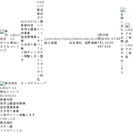
ITEM
コ
ナ
LIST
ン
ビ
商品
テ
ゲ
案内
ン
ー
ガチ
ツ
シ
BUSINESS
ン固
へ
ョ
事業内容
ソイ
ス
ン
自然土舗装
ルパ
キ
に
材事業
ッく
ッ
移
ABOUT
[受付時
指定管理事
ん
プ
動
お
US
CONSTRUCTION
COMPANY
RECRUIT
間]9:00~17:00
業
カド
問
弊社に
施工実績
会社案内
採用情報
TEL 0120-
大木切り事
パッ
い
LINE
ついて
497-016
業
くん
合
での
※別サイト
ガチ
わ
ご相
へ移動しま
ン固
せ
談
す
イン
は
スタ
こ
ント
ち
カラ
ら
ー砕
石
ABOUT US
弊社について
BUSINESS
事業内容
自然土舗装材事業
指定管理事業
大木切り事業
※別サイトへ移動します
ITEM LIST
商品案内
ガチン固
ソイルパッくん