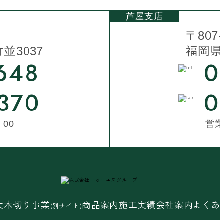
芦屋支店
〒807
3037
福岡県
648
0
370
0
00
営
大木切り事業
商品案内
施工実績
会社案内
よく
(別サイト)