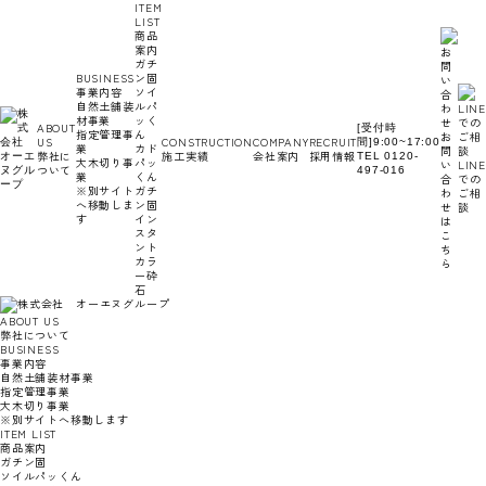
ITEM
コ
ナ
LIST
ン
ビ
商品
テ
ゲ
案内
ン
ー
ガチ
ツ
シ
BUSINESS
ン固
へ
ョ
事業内容
ソイ
ス
ン
自然土舗装
ルパ
キ
に
材事業
ッく
ッ
移
ABOUT
[受付時
指定管理事
ん
プ
動
お
US
CONSTRUCTION
COMPANY
RECRUIT
間]9:00~17:00
業
カド
問
弊社に
施工実績
会社案内
採用情報
TEL 0120-
大木切り事
パッ
い
LINE
ついて
497-016
業
くん
合
での
※別サイト
ガチ
わ
ご相
へ移動しま
ン固
せ
談
す
イン
は
スタ
こ
ント
ち
カラ
ら
ー砕
石
ABOUT US
弊社について
BUSINESS
事業内容
自然土舗装材事業
指定管理事業
大木切り事業
※別サイトへ移動します
ITEM LIST
商品案内
ガチン固
ソイルパッくん