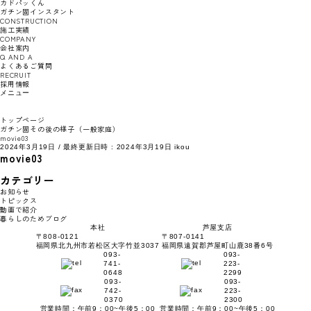
カドパッくん
ガチン固インスタント
CONSTRUCTION
施工実績
COMPANY
会社案内
Q AND A
よくあるご質問
RECRUIT
採用情報
メニュー
トップページ
ガチン固その後の様子（一般家庭）
movie03
2024年3月19日
/ 最終更新日時 :
2024年3月19日
ikou
movie03
カテゴリー
お知らせ
トピックス
動画で紹介
暮らしのためブログ
本社
芦屋支店
〒808-0121
〒807-0141
福岡県北九州市若松区大字竹並3037
福岡県遠賀郡芦屋町山鹿38番6号
093-
093-
741-
223-
0648
2299
093-
093-
742-
223-
0370
2300
営業時間：午前9：00~午後5：00
営業時間：午前9：00~午後5：00