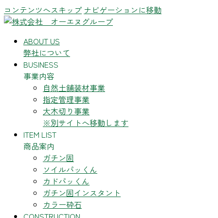
コンテンツへスキップ
ナビゲーションに移動
ABOUT US
弊社について
BUSINESS
事業内容
自然土舗装材事業
指定管理事業
大木切り事業
※別サイトへ移動します
ITEM LIST
商品案内
ガチン固
ソイルパッくん
カドパッくん
ガチン固インスタント
カラー砕石
CONSTRUCTION