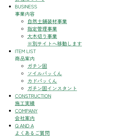
BUSINESS
事業内容
自然土舗装材事業
指定管理事業
大木切り事業
※別サイトへ移動します
ITEM LIST
商品案内
ガチン固
ソイルパッくん
カドパッくん
ガチン固インスタント
CONSTRUCTION
施工実績
COMPANY
会社案内
Q AND A
よくあるご質問