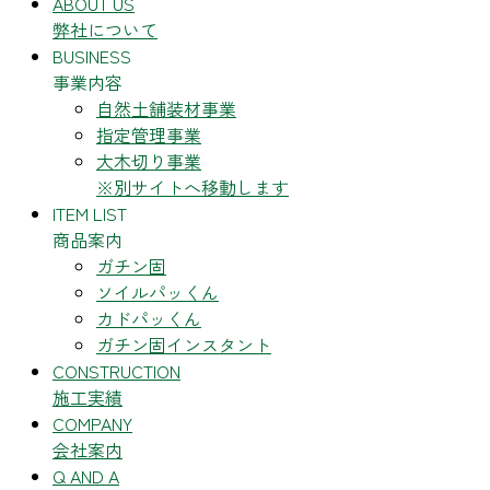
ABOUT US
弊社について
BUSINESS
事業内容
自然土舗装材事業
指定管理事業
大木切り事業
※別サイトへ移動します
ITEM LIST
商品案内
ガチン固
ソイルパッくん
カドパッくん
ガチン固インスタント
CONSTRUCTION
施工実績
COMPANY
会社案内
Q AND A