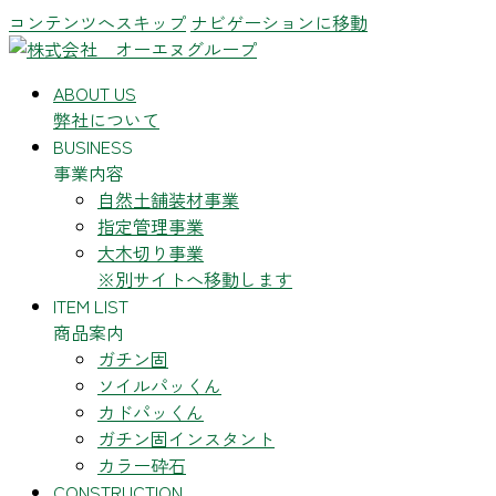
コンテンツへスキップ
ナビゲーションに移動
ABOUT US
弊社について
BUSINESS
事業内容
自然土舗装材事業
指定管理事業
大木切り事業
※別サイトへ移動します
ITEM LIST
商品案内
ガチン固
ソイルパッくん
カドパッくん
ガチン固インスタント
カラー砕石
CONSTRUCTION