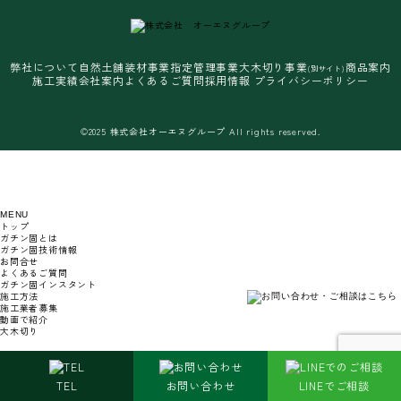
弊社について
自然土舗装材事業
指定管理事業
大木切り事業
商品案内
(別サイト)
施工実績
会社案内
よくあるご質問
採用情報
プライバシーポリシー
©2025 株式会社オーエヌグループ All rights reserved.
MENU
トップ
ガチン固とは
ガチン固技術情報
お問合せ
よくあるご質問
ガチン固インスタント
施工方法
施工業者募集
動画で紹介
大木切り
TEL
お問い合わせ
LINEでご相談