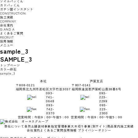
ソイルパッくん
カドパッくん
ガチン固インスタント
CONSTRUCTION
施工実績
COMPANY
会社案内
Q AND A
よくあるご質問
RECRUIT
採用情報
メニュー
sample_3
SAMPLE_3
トップページ
カラー砕石
sample_3
本社
芦屋支店
〒808-0121
〒807-0141
福岡県北九州市若松区大字竹並3037
福岡県遠賀郡芦屋町山鹿38番6号
093-
093-
741-
223-
0648
2299
093-
093-
742-
223-
0370
2300
営業時間：午前9：00~午後5：00
営業時間：午前9：00~午後5：00
弊社について
自然土舗装材事業
指定管理事業
大木切り事業
(別サイト)
商品案内
施工実績
会社案内
よくあるご質問
採用情報
プライバシーポリシー