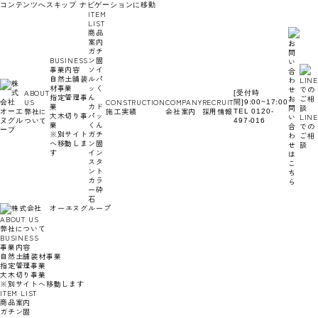
コンテンツへスキップ
ナビゲーションに移動
ITEM
LIST
商品
案内
ガチ
BUSINESS
ン固
事業内容
ソイ
自然土舗装
ルパ
材事業
ッく
ABOUT
[受付時
指定管理事
ん
お
US
CONSTRUCTION
COMPANY
RECRUIT
間]9:00~17:00
業
カド
問
弊社に
施工実績
会社案内
採用情報
TEL 0120-
大木切り事
パッ
い
LINE
ついて
497-016
業
くん
合
での
※別サイト
ガチ
わ
ご相
へ移動しま
ン固
せ
談
す
イン
は
スタ
こ
ント
ち
カラ
ら
ー砕
石
ABOUT US
弊社について
BUSINESS
事業内容
自然土舗装材事業
指定管理事業
大木切り事業
※別サイトへ移動します
ITEM LIST
商品案内
ガチン固