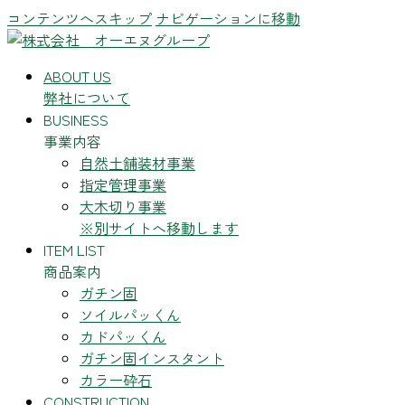
コンテンツへスキップ
ナビゲーションに移動
ABOUT US
弊社について
BUSINESS
事業内容
自然土舗装材事業
指定管理事業
大木切り事業
※別サイトへ移動します
ITEM LIST
商品案内
ガチン固
ソイルパッくん
カドパッくん
ガチン固インスタント
カラー砕石
CONSTRUCTION