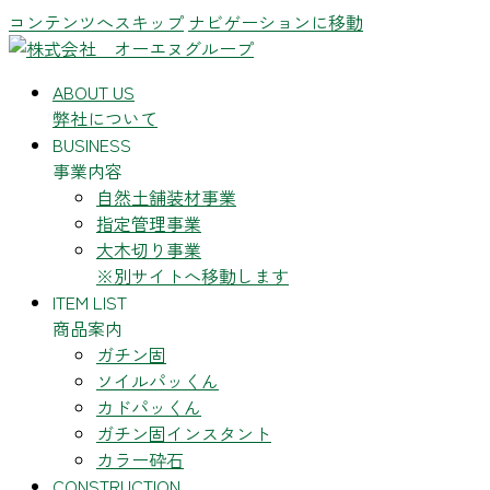
コンテンツへスキップ
ナビゲーションに移動
ABOUT US
弊社について
BUSINESS
事業内容
自然土舗装材事業
指定管理事業
大木切り事業
※別サイトへ移動します
ITEM LIST
商品案内
ガチン固
ソイルパッくん
カドパッくん
ガチン固インスタント
カラー砕石
CONSTRUCTION