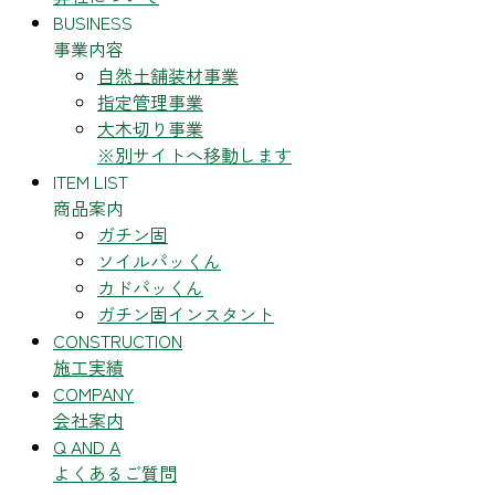
BUSINESS
事業内容
自然土舗装材事業
指定管理事業
大木切り事業
※別サイトへ移動します
ITEM LIST
商品案内
ガチン固
ソイルパッくん
カドパッくん
ガチン固インスタント
CONSTRUCTION
施工実績
COMPANY
会社案内
Q AND A
よくあるご質問