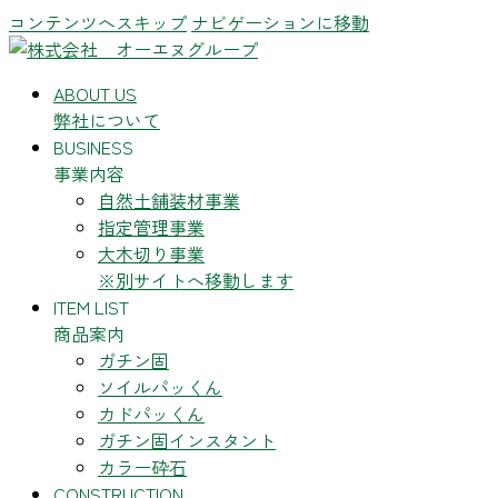
コンテンツへスキップ
ナビゲーションに移動
ABOUT US
弊社について
BUSINESS
事業内容
自然土舗装材事業
指定管理事業
大木切り事業
※別サイトへ移動します
ITEM LIST
商品案内
ガチン固
ソイルパッくん
カドパッくん
ガチン固インスタント
カラー砕石
CONSTRUCTION