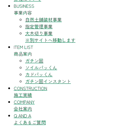
BUSINESS
事業内容
自然土舗装材事業
指定管理事業
大木切り事業
※別サイトへ移動します
ITEM LIST
商品案内
ガチン固
ソイルパッくん
カドパッくん
ガチン固インスタント
CONSTRUCTION
施工実績
COMPANY
会社案内
Q AND A
よくあるご質問