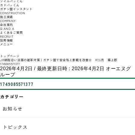
ソイルパッくん
カドパッくん
ガチン固インスタント
CONSTRUCTION
施工実績
COMPANY
会社案内
Q AND A
よくあるご質問
RECRUIT
採用情報
メニュー
トップページ
JR線路沿い法面の雑草対策｜ガチン固で安全性と景観を改善☆ R7,6月 築上郡
1749085571377
2026年4月2日
/ 最終更新日時 :
2026年4月2日
オーエヌグ
ループ
1749085571377
カテゴリー
お知らせ
トピックス