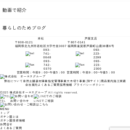
動画で紹介
暮らしのためブログ
本社
芦屋支店
〒808-0121
〒807-0141
福岡県北九州市若松区大字竹並3037
福岡県遠賀郡芦屋町山鹿38番6号
093-
093-
741-
223-
0648
2299
093-
093-
742-
223-
0370
2300
営業時間：午前9：00~午後5：00
営業時間：午前9：00~午後5：00
弊社について
自然土舗装材事業
指定管理事業
大木切り事業
(別サイト)
商品案内
施工実績
会社案内
よくあるご質問
採用情報
プライバシーポリシー
©2025 株式会社オーエヌグループ All rights reserved.
TEL
お問い合わせ
LINEでご相談
MENU
トップ
ガチン固とは
ガチン固技術情報
お問合せ
よくあるご質問