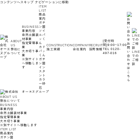
コンテンツへスキップ
ナビゲーションに移動
ITEM
LIST
商品
案内
ガチ
BUSINESS
ン固
事業内容
ソイ
自然土舗装
ルパ
材事業
ッく
ABOUT
[受付時
指定管理事
ん
お
US
CONSTRUCTION
COMPANY
RECRUIT
間]9:00~17:00
業
カド
問
弊社に
施工実績
会社案内
採用情報
TEL 0120-
大木切り事
パッ
い
LINE
ついて
497-016
業
くん
合
での
※別サイト
ガチ
わ
ご相
へ移動しま
ン固
せ
談
す
イン
は
スタ
こ
ント
ち
カラ
ら
ー砕
石
ABOUT US
弊社について
BUSINESS
事業内容
自然土舗装材事業
指定管理事業
大木切り事業
※別サイトへ移動します
ITEM LIST
商品案内
ガチン固