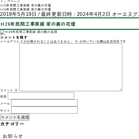
トップページ
Ｈ26年民間工事実績 家の裏の花壇
Ｈ26年民間工事実績 家の裏の花壇
2019年5月19日
/ 最終更新日時 :
2024年4月2日
オーエヌグ
Ｈ26年民間工事実績 家の裏の花壇
コメントを残す
メールアドレスが公開されることはありません。
※
が付いている欄は必須項目です
コメント
※
名前
メール
サイト
カテゴリー
お知らせ