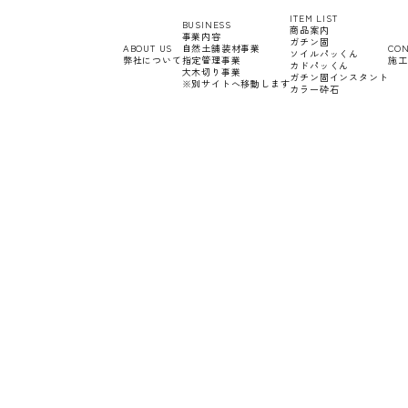
ITEM LIST
BUSINESS
商品案内
事業内容
ガチン固
ABOUT US
自然土舗装材事業
CON
ソイルパッくん
弊社について
指定管理事業
施工
カドパッくん
大木切り事業
ガチン固インスタント
※別サイトへ移動します
カラー砕石