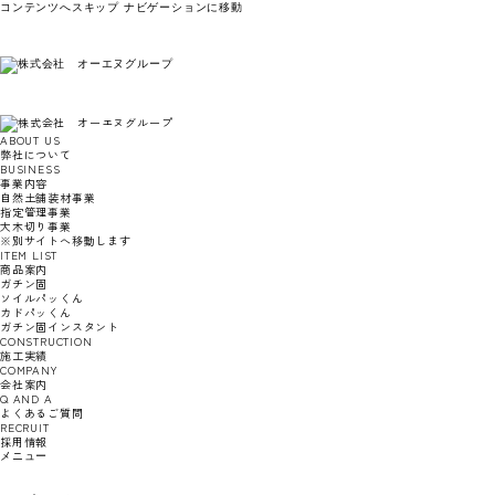
コンテンツへスキップ
ナビゲーションに移動
ABOUT US
弊社について
BUSINESS
事業内容
自然土舗装材事業
指定管理事業
大木切り事業
※別サイトへ移動します
ITEM LIST
商品案内
ガチン固
ソイルパッくん
カドパッくん
ガチン固インスタント
CONSTRUCTION
施工実績
COMPANY
会社案内
Q AND A
よくあるご質問
RECRUIT
採用情報
メニュー