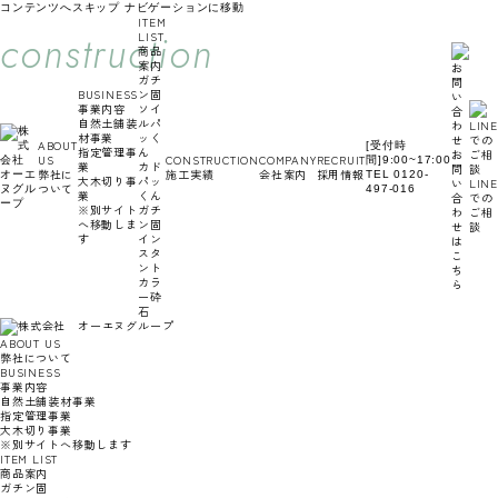
コンテンツへスキップ
ナビゲーションに移動
ITEM
construction
LIST
商品
案内
ガチ
BUSINESS
ン固
事業内容
ソイ
自然土舗装
ルパ
材事業
ッく
ABOUT
[受付時
指定管理事
ん
お
US
CONSTRUCTION
COMPANY
RECRUIT
間]9:00~17:00
業
カド
問
弊社に
施工実績
会社案内
採用情報
TEL 0120-
大木切り事
パッ
い
LINE
ついて
497-016
業
くん
合
での
※別サイト
ガチ
わ
ご相
へ移動しま
ン固
せ
談
す
イン
は
スタ
こ
ント
ち
カラ
ら
ー砕
石
ABOUT US
弊社について
BUSINESS
事業内容
自然土舗装材事業
指定管理事業
大木切り事業
※別サイトへ移動します
ITEM LIST
商品案内
ガチン固