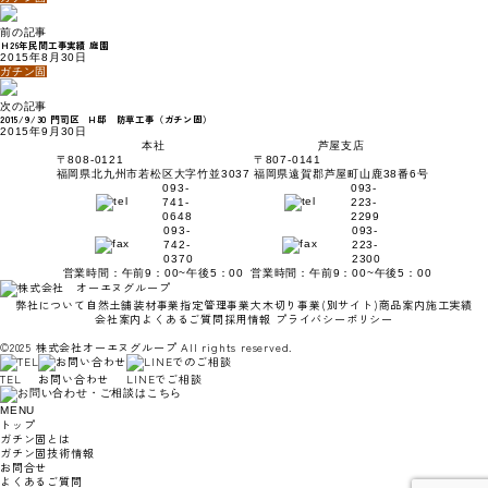
前の記事
Ｈ26年民間工事実績 庭園
2015年8月30日
ガチン固
次の記事
2015/9/30 門司区 H邸 防草工事（ガチン固）
2015年9月30日
本社
芦屋支店
〒808-0121
〒807-0141
福岡県北九州市若松区大字竹並3037
福岡県遠賀郡芦屋町山鹿38番6号
093-
093-
741-
223-
0648
2299
093-
093-
742-
223-
0370
2300
営業時間：午前9：00~午後5：00
営業時間：午前9：00~午後5：00
弊社について
自然土舗装材事業
指定管理事業
大木切り事業
(別サイト)
商品案内
施工実績
会社案内
よくあるご質問
採用情報
プライバシーポリシー
©2025 株式会社オーエヌグループ All rights reserved.
TEL
お問い合わせ
LINEでご相談
MENU
トップ
ガチン固とは
ガチン固技術情報
お問合せ
よくあるご質問