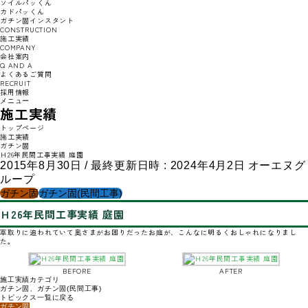
ソイルパッくん
カドパッくん
ガチン固インスタント
CONSTRUCTION
施工実績
COMPANY
会社案内
Q AND A
よくあるご質問
RECRUIT
採用情報
メニュー
施工実績
トップページ
施工実績
ガチン固
Ｈ26年民間工事実績 庭園
2015年8月30日
/ 最終更新日時 :
2024年4月2日
オーエヌグ
ループ
ガチン固
ガチン固(民間工事)
Ｈ26年民間工事実績 庭園
草取りに追われていて奥さまがお困りだったお庭が、こんなに明るくおしゃれになりまし
た。
BEFORE
AFTER
施工実績カテゴリ
ガチン固
、
ガチン固(民間工事)
トピックス一覧に戻る
ガチン固