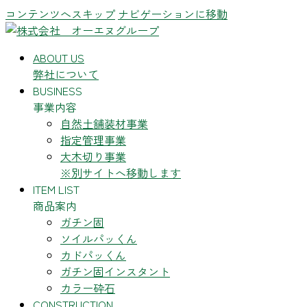
コンテンツへスキップ
ナビゲーションに移動
ABOUT US
弊社について
BUSINESS
事業内容
自然土舗装材事業
指定管理事業
大木切り事業
※別サイトへ移動します
ITEM LIST
商品案内
ガチン固
ソイルパッくん
カドパッくん
ガチン固インスタント
カラー砕石
CONSTRUCTION