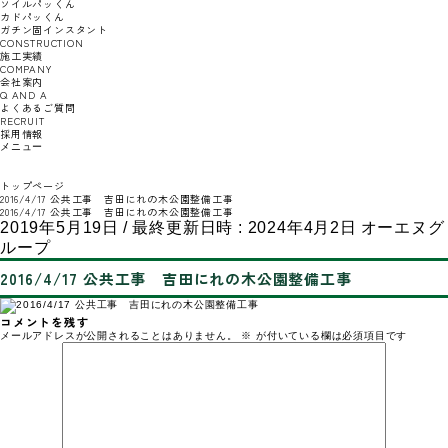
ソイルパッくん
カドパッくん
ガチン固インスタント
CONSTRUCTION
施工実績
COMPANY
会社案内
Q AND A
よくあるご質問
RECRUIT
採用情報
メニュー
トップページ
2016/4/17 公共工事 吉田にれの木公園整備工事
2016/4/17 公共工事 吉田にれの木公園整備工事
2019年5月19日
/ 最終更新日時 :
2024年4月2日
オーエヌグ
ループ
2016/4/17 公共工事 吉田にれの木公園整備工事
コメントを残す
メールアドレスが公開されることはありません。
※
が付いている欄は必須項目です