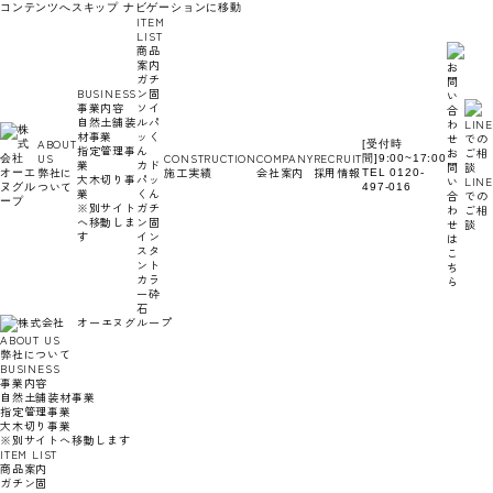
コンテンツへスキップ
ナビゲーションに移動
ITEM
LIST
商品
案内
ガチ
BUSINESS
ン固
事業内容
ソイ
自然土舗装
ルパ
材事業
ッく
ABOUT
[受付時
指定管理事
ん
お
US
CONSTRUCTION
COMPANY
RECRUIT
間]9:00~17:00
業
カド
問
弊社に
施工実績
会社案内
採用情報
TEL 0120-
大木切り事
パッ
い
LINE
ついて
497-016
業
くん
合
での
※別サイト
ガチ
わ
ご相
へ移動しま
ン固
せ
談
す
イン
は
スタ
こ
ント
ち
カラ
ら
ー砕
石
ABOUT US
弊社について
BUSINESS
事業内容
自然土舗装材事業
指定管理事業
大木切り事業
※別サイトへ移動します
ITEM LIST
商品案内
ガチン固