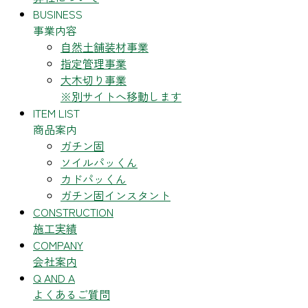
BUSINESS
事業内容
自然土舗装材事業
指定管理事業
大木切り事業
※別サイトへ移動します
ITEM LIST
商品案内
ガチン固
ソイルパッくん
カドパッくん
ガチン固インスタント
CONSTRUCTION
施工実績
COMPANY
会社案内
Q AND A
よくあるご質問