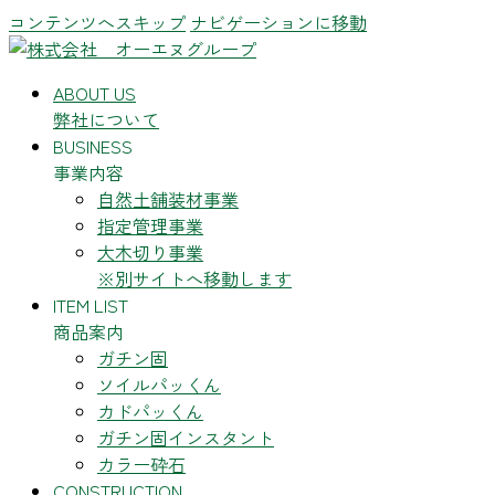
コンテンツへスキップ
ナビゲーションに移動
ABOUT US
弊社について
BUSINESS
事業内容
自然土舗装材事業
指定管理事業
大木切り事業
※別サイトへ移動します
ITEM LIST
商品案内
ガチン固
ソイルパッくん
カドパッくん
ガチン固インスタント
カラー砕石
CONSTRUCTION