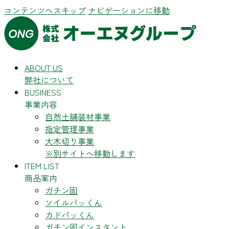
コンテンツへスキップ
ナビゲーションに移動
ABOUT US
弊社について
BUSINESS
事業内容
自然土舗装材事業
指定管理事業
大木切り事業
※別サイトへ移動します
ITEM LIST
商品案内
ガチン固
ソイルパッくん
カドパッくん
ガチン固インスタント