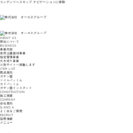
コンテンツへスキップ
ナビゲーションに移動
ABOUT US
弊社について
BUSINESS
事業内容
自然土舗装材事業
指定管理事業
大木切り事業
※別サイトへ移動します
ITEM LIST
商品案内
ガチン固
ソイルパッくん
カドパッくん
ガチン固インスタント
CONSTRUCTION
施工実績
COMPANY
会社案内
Q AND A
よくあるご質問
RECRUIT
採用情報
メニュー