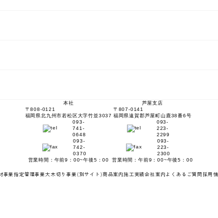
本社
芦屋支店
〒808-0121
〒807-0141
福岡県北九州市若松区大字竹並3037
福岡県遠賀郡芦屋町山鹿38番6号
093-
093-
741-
223-
0648
2299
093-
093-
742-
223-
0370
2300
営業時間：午前9：00~午後5：00
営業時間：午前9：00~午後5：00
材事業
指定管理事業
大木切り事業
(別サイト)
商品案内
施工実績
会社案内
よくあるご質問
採用