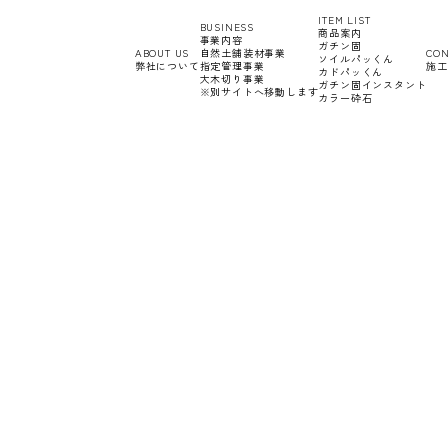
ITEM LIST
BUSINESS
商品案内
事業内容
ガチン固
ABOUT US
自然土舗装材事業
CON
ソイルパッくん
弊社について
指定管理事業
施工
カドパッくん
大木切り事業
ガチン固インスタント
※別サイトへ移動します
カラー砕石