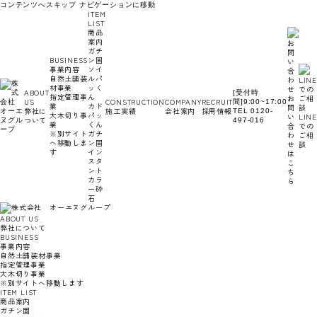
コンテンツへスキップ
ナビゲーションに移動
ITEM
LIST
商品
案内
ガチ
BUSINESS
ン固
事業内容
ソイ
自然土舗装
ルパ
材事業
ッく
ABOUT
[受付時
指定管理事
ん
お
US
CONSTRUCTION
COMPANY
RECRUIT
間]9:00~17:00
業
カド
問
弊社に
施工実績
会社案内
採用情報
TEL 0120-
大木切り事
パッ
い
LINE
ついて
497-016
業
くん
合
での
※別サイト
ガチ
わ
ご相
へ移動しま
ン固
せ
談
す
イン
は
スタ
こ
ント
ち
カラ
ら
ー砕
石
ABOUT US
弊社について
BUSINESS
事業内容
自然土舗装材事業
指定管理事業
大木切り事業
※別サイトへ移動します
ITEM LIST
商品案内
ガチン固