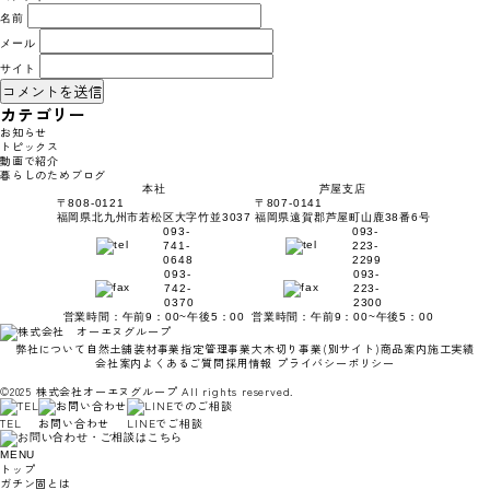
名前
メール
サイト
カテゴリー
お知らせ
トピックス
動画で紹介
暮らしのためブログ
本社
芦屋支店
〒808-0121
〒807-0141
福岡県北九州市若松区大字竹並3037
福岡県遠賀郡芦屋町山鹿38番6号
093-
093-
741-
223-
0648
2299
093-
093-
742-
223-
0370
2300
営業時間：午前9：00~午後5：00
営業時間：午前9：00~午後5：00
弊社について
自然土舗装材事業
指定管理事業
大木切り事業
(別サイト)
商品案内
施工実績
会社案内
よくあるご質問
採用情報
プライバシーポリシー
©2025 株式会社オーエヌグループ All rights reserved.
TEL
お問い合わせ
LINEでご相談
MENU
トップ
ガチン固とは