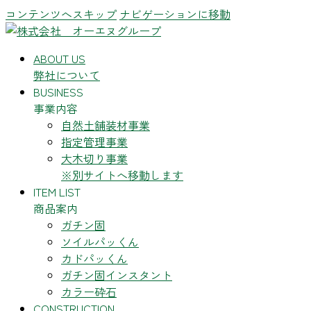
コンテンツへスキップ
ナビゲーションに移動
ABOUT US
弊社について
BUSINESS
事業内容
自然土舗装材事業
指定管理事業
大木切り事業
※別サイトへ移動します
ITEM LIST
商品案内
ガチン固
ソイルパッくん
カドパッくん
ガチン固インスタント
カラー砕石
CONSTRUCTION