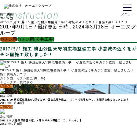
施工実績
コ
ナ
ン
ビ
construction
トップページ
テ
ゲ
施工実績
ン
ー
メニュー
ガチン固
ツ
シ
2017/9/1 施工 勝山公園天守閣広場整備工事!小倉城の近くをガチン固施工致しました!!
へ
ョ
ス
ン
2017年9月1日
/ 最終更新日時 :
2024年3月18日
オーエヌグ
キ
に
ループ
ッ
移
プ
動
ガチン固
ガチン固(公共工事)
2017/9/1 施工 勝山公園天守閣広場整備工事!小倉城の近くをガ
チン固施工致しました!!
2017/9/1 施工 勝山公園天守閣広場整備工事！ 小倉城の近くをガチン固施工致しました!!
施工実績カテゴリ
ガチン固
、
ガチン固(公共工事)
トピックス一覧に戻る
ガチン固
前の記事
2017/8/30 若松区高須東のO邸をガチン固と乱張り施工！ ﾋﾟﾝｺﾛで花壇を作り、お洒落な庭になりました！
2017年8月30日
ガチン固
次の記事
2017/9/8 八幡西区茶屋の原、N邸をガチン固施工！で、スッキリ！
2017年9月8日