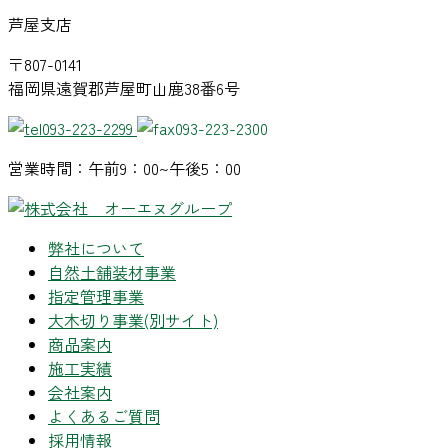
芦屋支店
〒807-0141
福岡県遠賀郡芦屋町山鹿38番6号
093-223-2299
093-223-2300
営業時間：午前9：00~午後5：00
弊社について
自然土舗装材事業
指定管理事業
大木切り事業
(別サイト)
商品案内
施工実績
会社案内
よくあるご質問
採用情報