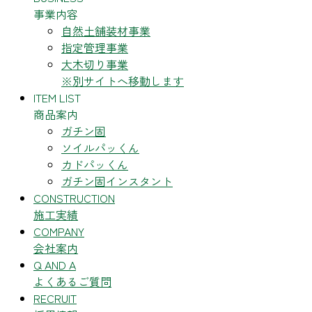
事業内容
自然土舗装材事業
指定管理事業
大木切り事業
※別サイトへ移動します
ITEM LIST
商品案内
ガチン固
ソイルパッくん
カドパッくん
ガチン固インスタント
CONSTRUCTION
施工実績
COMPANY
会社案内
Q AND A
よくあるご質問
RECRUIT