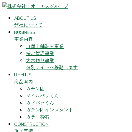
コ
ナ
ン
ビ
ABOUT US
テ
ゲ
弊社について
ン
ー
BUSINESS
ツ
シ
事業内容
へ
ョ
自然土舗装材事業
ス
ン
指定管理事業
キ
に
大木切り事業
ッ
移
※別サイトへ移動します
プ
動
ITEM LIST
商品案内
ガチン固
ソイルパッくん
カドパッくん
ガチン固インスタント
カラー砕石
CONSTRUCTION
施工実績