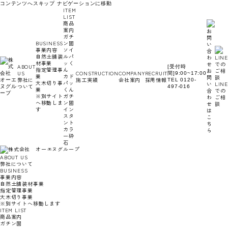
コンテンツへスキップ
ナビゲーションに移動
ITEM
LIST
商品
案内
ガチ
BUSINESS
ン固
事業内容
ソイ
自然土舗装
ルパ
材事業
ッく
ABOUT
[受付時
指定管理事
ん
お
US
CONSTRUCTION
COMPANY
RECRUIT
間]9:00~17:00
業
カド
問
弊社に
施工実績
会社案内
採用情報
TEL 0120-
大木切り事
パッ
い
LINE
ついて
497-016
業
くん
合
での
※別サイト
ガチ
わ
ご相
へ移動しま
ン固
せ
談
す
イン
は
スタ
こ
ント
ち
カラ
ら
ー砕
石
ABOUT US
弊社について
BUSINESS
事業内容
自然土舗装材事業
指定管理事業
大木切り事業
※別サイトへ移動します
ITEM LIST
商品案内
ガチン固