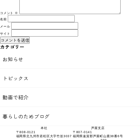
コメント
※
名前
メール
サイト
カテゴリー
お知らせ
トピックス
動画で紹介
暮らしのためブログ
本社
芦屋支店
〒808-0121
〒807-0141
福岡県北九州市若松区大字竹並3037
福岡県遠賀郡芦屋町山鹿38番6号