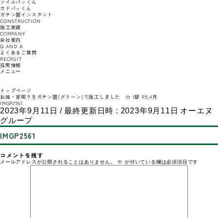
ソイルパッくん
カドパッくん
ガチン固インスタント
CONSTRUCTION
施工実績
COMPANY
会社案内
Q AND A
よくあるご質問
RECRUIT
採用情報
メニュー
トップページ
お庭・家周りをガチン固(グリーン)で施工しました ☆ I邸 R5,4月
IMGP2561
2023年9月11日
/ 最終更新日時 :
2023年9月11日
オーエヌ
グループ
IMGP2561
コメントを残す
メールアドレスが公開されることはありません。
※
が付いている欄は必須項目です