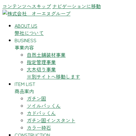
コンテンツへスキップ
ナビゲーションに移動
ABOUT US
弊社について
BUSINESS
事業内容
自然土舗装材事業
指定管理事業
大木切り事業
※別サイトへ移動します
ITEM LIST
商品案内
ガチン固
ソイルパッくん
カドパッくん
ガチン固インスタント
カラー砕石
CONSTRUCTION