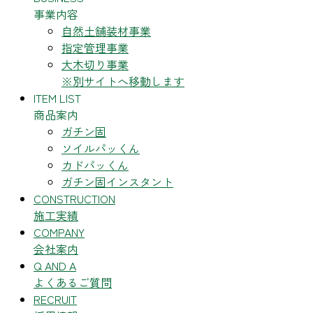
事業内容
自然土舗装材事業
指定管理事業
大木切り事業
※別サイトへ移動します
ITEM LIST
商品案内
ガチン固
ソイルパッくん
カドパッくん
ガチン固インスタント
CONSTRUCTION
施工実績
COMPANY
会社案内
Q AND A
よくあるご質問
RECRUIT