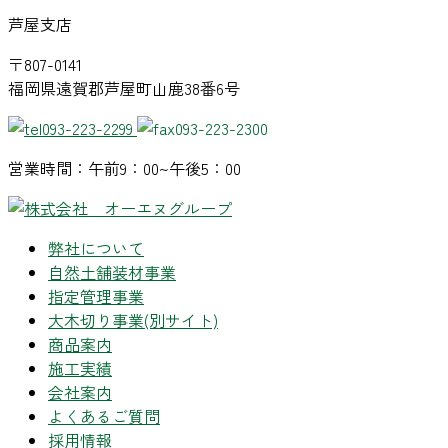
芦屋支店
〒807-0141
福岡県遠賀郡芦屋町山鹿38番6号
093-223-2299
093-223-2300
営業時間：午前9：00~午後5：00
弊社について
自然土舗装材事業
指定管理事業
大木切り事業
(別サイト)
商品案内
施工実績
会社案内
よくあるご質問
採用情報