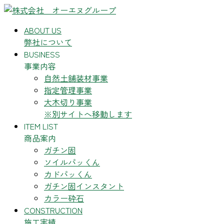
コ
ナ
ン
ビ
ABOUT US
テ
ゲ
弊社について
ン
ー
BUSINESS
ツ
シ
事業内容
へ
ョ
自然土舗装材事業
ス
ン
指定管理事業
キ
に
大木切り事業
ッ
移
※別サイトへ移動します
プ
動
ITEM LIST
商品案内
ガチン固
ソイルパッくん
カドパッくん
ガチン固インスタント
カラー砕石
CONSTRUCTION
施工実績