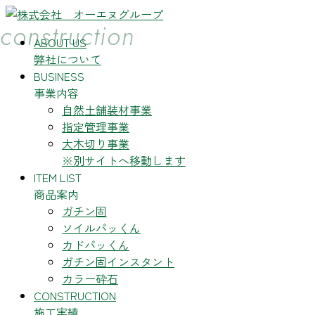
コ
ナ
construction
ン
ビ
ABOUT US
テ
ゲ
弊社について
ン
ー
BUSINESS
ツ
シ
事業内容
へ
ョ
自然土舗装材事業
ス
ン
指定管理事業
キ
に
大木切り事業
ッ
移
※別サイトへ移動します
プ
動
ITEM LIST
商品案内
ガチン固
ソイルパッくん
カドパッくん
ガチン固インスタント
カラー砕石
CONSTRUCTION
施工実績