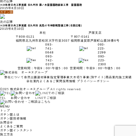
前の記事
Ｈ26年度公共工事実績 北九州市 藤ノ木霊園園路舗装工事 霊園園路
2015年8月10日
ガチン固
次の記事
Ｈ26年度公共工事実績 北九州市 高見41号線景観整備工事(北側広場)
2015年8月10日
本社
芦屋支店
〒808-0121
〒807-0141
福岡県北九州市若松区大字竹並3037
福岡県遠賀郡芦屋町山鹿38番6号
093-
093-
741-
223-
0648
2299
093-
093-
742-
223-
0370
2300
営業時間：午前9：00~午後5：00
営業時間：午前9：00~午後5：00
弊社について
自然土舗装材事業
指定管理事業
大木切り事業
(別サイト)
商品案内
施工実績
会社案内
よくあるご質問
採用情報
プライバシーポリシー
©2025 株式会社オーエヌグループ All rights reserved.
TEL
お問い合わせ
LINEでご相談
MENU
トップ
ガチン固とは
ガチン固技術情報
お問合せ
よくあるご質問
ガチン固インスタント
施工方法