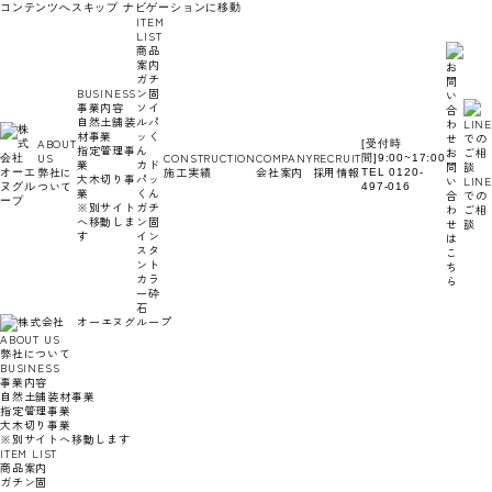
コンテンツへスキップ
ナビゲーションに移動
ITEM
LIST
商品
案内
ガチ
BUSINESS
ン固
事業内容
ソイ
自然土舗装
ルパ
材事業
ッく
ABOUT
[受付時
指定管理事
ん
お
US
CONSTRUCTION
COMPANY
RECRUIT
間]9:00~17:00
業
カド
問
弊社に
施工実績
会社案内
採用情報
TEL 0120-
大木切り事
パッ
い
LINE
ついて
497-016
業
くん
合
での
※別サイト
ガチ
わ
ご相
へ移動しま
ン固
せ
談
す
イン
は
スタ
こ
ント
ち
カラ
ら
ー砕
石
ABOUT US
弊社について
BUSINESS
事業内容
自然土舗装材事業
指定管理事業
大木切り事業
※別サイトへ移動します
ITEM LIST
商品案内
ガチン固