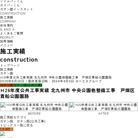
ソイルパッくん
カドパッくん
ガチン固インスタント
CONSTRUCTION
施工実績
COMPANY
会社案内
Q AND A
よくあるご質問
RECRUIT
採用情報
メニュー
施工実績
construction
トップページ
施工実績
ガチン固
Ｈ26年度公共工事実績 北九州市 中央公園他整備工事 戸畑区貴船公園園路
2015年8月10日
/ 最終更新日時 :
2024年4月3日
オーエヌグループ
ガチン固
ガチン固(公共工事)
Ｈ26年度公共工事実績 北九州市 中央公園他整備工事 戸畑区
貴船公園園路
BEFORE
AFTER
施工実績カテゴリ
ガチン固
、
ガチン固(公共工事)
トピックス一覧に戻る
ガチン固