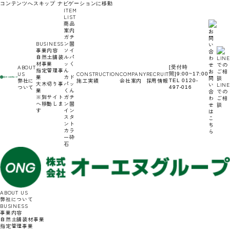
コンテンツへスキップ
ナビゲーションに移動
ITEM
LIST
商品
案内
ガチ
BUSINESS
ン固
事業内容
ソイ
自然土舗装
ルパ
材事業
ッく
ABOUT
[受付時
指定管理事
ん
お
US
CONSTRUCTION
COMPANY
RECRUIT
間]9:00~17:00
業
カド
問
弊社に
施工実績
会社案内
採用情報
TEL 0120-
大木切り事
パッ
い
LINE
ついて
497-016
業
くん
合
での
※別サイト
ガチ
わ
ご相
へ移動しま
ン固
せ
談
す
イン
は
スタ
こ
ント
ち
カラ
ら
ー砕
石
ABOUT US
弊社について
BUSINESS
事業内容
自然土舗装材事業
指定管理事業