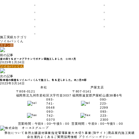
施工実績カテゴリ
ソイルパッくん
ガチン固
前の記事
家の周りをダークブラウンでガチン固施工しました ☆R5.1月
2023年1月24日
ソイルパッくん
次の記事
駐車場の模様をソイルパッくんで施工し、色を足しました。R5,1月M邸
2023年3月14日
本社
芦屋支店
〒808-0121
〒807-0141
福岡県北九州市若松区大字竹並3037
福岡県遠賀郡芦屋町山鹿38番6号
093-
093-
741-
223-
0648
2299
093-
093-
742-
223-
0370
2300
営業時間：午前9：00~午後5：00
営業時間：午前9：00~午後5：00
弊社について
自然土舗装材事業
指定管理事業
大木切り事業
(別サイト)
商品案内
施工実績
会社案内
よくあるご質問
採用情報
プライバシーポリシー