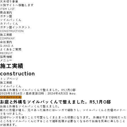
大木切り事業
※別サイトへ移動します
ITEM LIST
商品案内
ガチン固
ソイルパッくん
カドパッくん
ガチン固インスタント
CONSTRUCTION
施工実績
COMPANY
会社案内
Q AND A
よくあるご質問
RECRUIT
採用情報
メニュー
施工実績
construction
トップページ
施工実績
ソイルパッくん
お庭と外構をソイルパッくんで整えました。R5,1月O邸
2023年3月14日
/ 最終更新日時 :
2024年4月3日
ikou
ソイルパッくん
お庭と外構をソイルパッくんで整えました。R5,1月O邸
お庭と外構をソイルパッくんで整えました。
新たに花壇が増え、元々あった庭木にはレンガで縁取りし、ソイルパッくんと花壇のメリハ
リをつけました。
石材やレンガを使うことで可愛らしくまとまった印象になります。 外構は今まで砂利だった
ところをソイルパッくんにすることで雑草処理が必要なくなるのでお庭を気楽に楽しむこと
が出来ます。