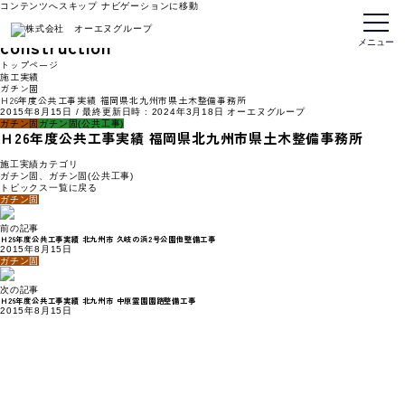
コンテンツへスキップ
ナビゲーションに移動
施工実績
construction
メニュー
トップページ
施工実績
ガチン固
Ｈ26年度公共工事実績 福岡県北九州市県土木整備事務所
2015年8月15日
/ 最終更新日時 :
2024年3月18日
オーエヌグループ
ガチン固
ガチン固(公共工事)
Ｈ26年度公共工事実績 福岡県北九州市県土木整備事務所
施工実績カテゴリ
ガチン固
、
ガチン固(公共工事)
トピックス一覧に戻る
ガチン固
前の記事
Ｈ26年度公共工事実績 北九州市 久岐の浜2号公園他整備工事
2015年8月15日
ガチン固
次の記事
Ｈ26年度公共工事実績 北九州市 中原霊園園路整備工事
2015年8月15日