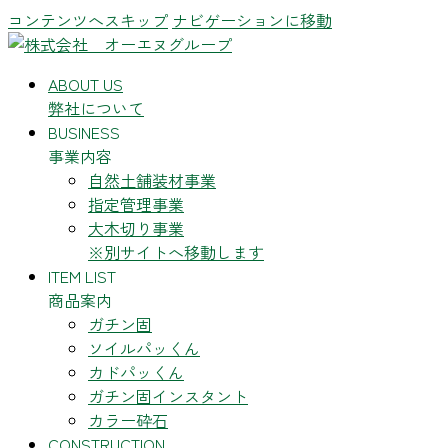
コンテンツへスキップ
ナビゲーションに移動
ABOUT US
弊社について
BUSINESS
事業内容
自然土舗装材事業
指定管理事業
大木切り事業
※別サイトへ移動します
ITEM LIST
商品案内
ガチン固
ソイルパッくん
カドパッくん
ガチン固インスタント
カラー砕石
CONSTRUCTION