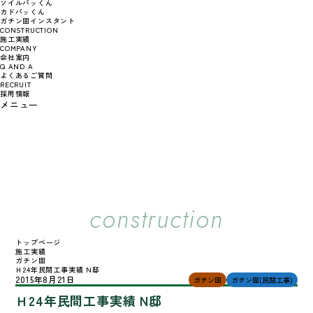
ソイルパッくん
カドパッくん
ガチン固インスタント
CONSTRUCTION
施工実績
COMPANY
会社案内
Q AND A
よくあるご質問
RECRUIT
採用情報
メニュー
施工実績
construction
トップページ
施工実績
ガチン固
Ｈ24年民間工事実績 N邸
2015年8月21日
ガチン固
ガチン固(民間工事)
Ｈ24年民間工事実績 N邸