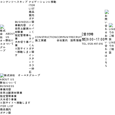
コンテンツへスキップ
ナビゲーションに移動
ITEM
LIST
商品
案内
ガチ
BUSINESS
ン固
事業内容
ソイ
自然土舗装
ルパ
材事業
ッく
ABOUT
[受付時
指定管理事
ん
お
US
CONSTRUCTION
COMPANY
RECRUIT
業
カド
間]9:00~17:00
問
弊社に
施工実績
会社案内
採用情報
大木切り事
パッ
い
LIN
ついて
TEL 0120-497-016
業
くん
合
での
※別サイト
ガチ
わ
ご相
へ移動しま
ン固
せ
談
す
イン
は
スタ
こ
ント
ち
カラ
ら
ー砕
石
ABOUT US
弊社について
BUSINESS
事業内容
自然土舗装材事業
指定管理事業
大木切り事業
※別サイトへ移動します
ITEM LIST
商品案内
ガチン固