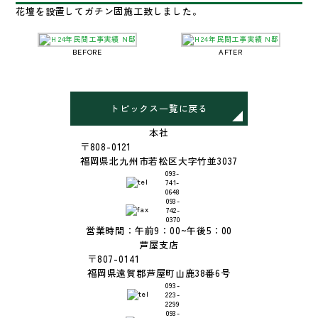
花壇を設置してガチン固施工致しました。
BEFORE
AFTER
トピックス一覧に戻る
本社
〒808-0121
福岡県北九州市若松区大字竹並3037
093-
741-
0648
093-
742-
0370
営業時間：午前9：00~午後5：00
芦屋支店
〒807-0141
福岡県遠賀郡芦屋町山鹿38番6号
093-
223-
2299
093-