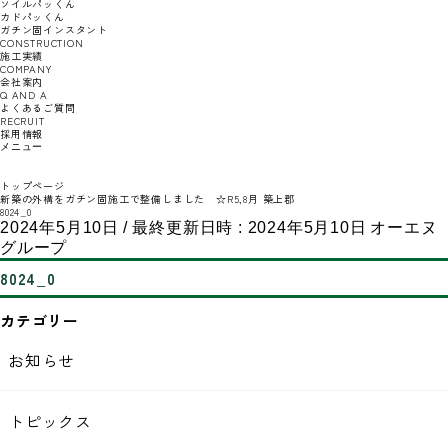
ソイルパッくん
カドパッくん
ガチン固インスタント
CONSTRUCTION
施工実績
COMPANY
会社案内
Q AND A
よくあるご質問
RECRUIT
採用情報
メニュー
トップページ
新築の外構をガチン固施工で整備しました ☆R5,8月 築上郡
8024_0
2024年5月10日
/ 最終更新日時 :
2024年5月10日
オーエヌ
グループ
8024_0
カテゴリー
お知らせ
トピックス