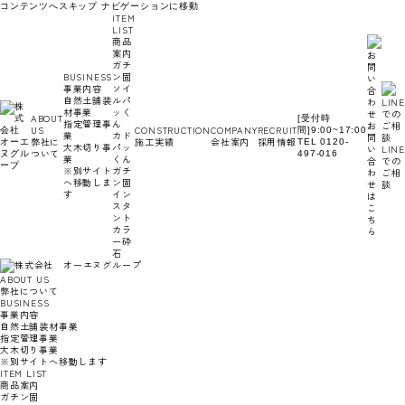
コンテンツへスキップ
ナビゲーションに移動
ITEM
LIST
商品
案内
ガチ
BUSINESS
ン固
事業内容
ソイ
自然土舗装
ルパ
材事業
ッく
ABOUT
[受付時
指定管理事
ん
お
US
CONSTRUCTION
COMPANY
RECRUIT
間]9:00~17:00
業
カド
問
弊社に
施工実績
会社案内
採用情報
TEL 0120-
大木切り事
パッ
い
LINE
ついて
497-016
業
くん
合
での
※別サイト
ガチ
わ
ご相
へ移動しま
ン固
せ
談
す
イン
は
スタ
こ
ント
ち
カラ
ら
ー砕
石
ABOUT US
弊社について
BUSINESS
事業内容
自然土舗装材事業
指定管理事業
大木切り事業
※別サイトへ移動します
ITEM LIST
商品案内
ガチン固