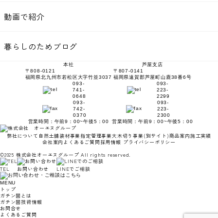
動画で紹介
暮らしのためブログ
本社
芦屋支店
〒808-0121
〒807-0141
福岡県北九州市若松区大字竹並3037
福岡県遠賀郡芦屋町山鹿38番6号
093-
093-
741-
223-
0648
2299
093-
093-
742-
223-
0370
2300
営業時間：午前9：00~午後5：00
営業時間：午前9：00~午後5：00
弊社について
自然土舗装材事業
指定管理事業
大木切り事業
(別サイト)
商品案内
施工実績
会社案内
よくあるご質問
採用情報
プライバシーポリシー
©2025 株式会社オーエヌグループ All rights reserved.
TEL
お問い合わせ
LINEでご相談
MENU
トップ
ガチン固とは
ガチン固技術情報
お問合せ
よくあるご質問