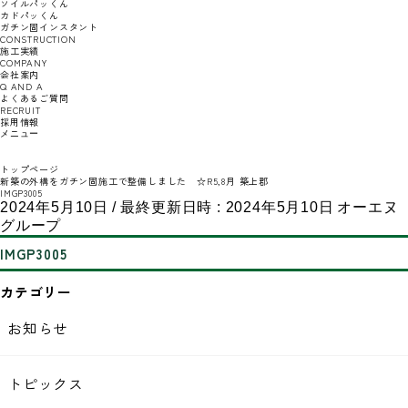
ソイルパッくん
カドパッくん
ガチン固インスタント
CONSTRUCTION
施工実績
COMPANY
会社案内
Q AND A
よくあるご質問
RECRUIT
採用情報
メニュー
トップページ
新築の外構をガチン固施工で整備しました ☆R5,8月 築上郡
IMGP3005
2024年5月10日
/ 最終更新日時 :
2024年5月10日
オーエヌ
グループ
IMGP3005
カテゴリー
お知らせ
トピックス