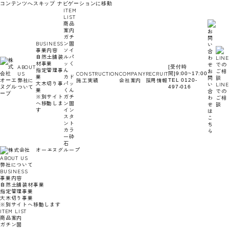
コンテンツへスキップ
ナビゲーションに移動
ITEM
LIST
商品
案内
ガチ
BUSINESS
ン固
事業内容
ソイ
自然土舗装
ルパ
材事業
ッく
ABOUT
[受付時
指定管理事
ん
お
US
CONSTRUCTION
COMPANY
RECRUIT
間]9:00~17:00
業
カド
問
弊社に
施工実績
会社案内
採用情報
TEL 0120-
大木切り事
パッ
い
LINE
ついて
497-016
業
くん
合
での
※別サイト
ガチ
わ
ご相
へ移動しま
ン固
せ
談
す
イン
は
スタ
こ
ント
ち
カラ
ら
ー砕
石
ABOUT US
弊社について
BUSINESS
事業内容
自然土舗装材事業
指定管理事業
大木切り事業
※別サイトへ移動します
ITEM LIST
商品案内
ガチン固