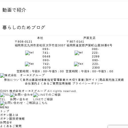
動画で紹介
暮らしのためブログ
本社
芦屋支店
〒808-0121
〒807-0141
福岡県北九州市若松区大字竹並3037
福岡県遠賀郡芦屋町山鹿38番6号
093-
093-
741-
223-
0648
2299
093-
093-
742-
223-
0370
2300
営業時間：午前9：00~午後5：00
営業時間：午前9：00~午後5：00
弊社について
自然土舗装材事業
指定管理事業
大木切り事業
(別サイト)
商品案内
施工実績
会社案内
よくあるご質問
採用情報
プライバシーポリシー
©2025 株式会社オーエヌグループ All rights reserved.
TEL
お問い合わせ
LINEでご相談
MENU
トップ
ガチン固とは
ガチン固技術情報
お問合せ
よくあるご質問