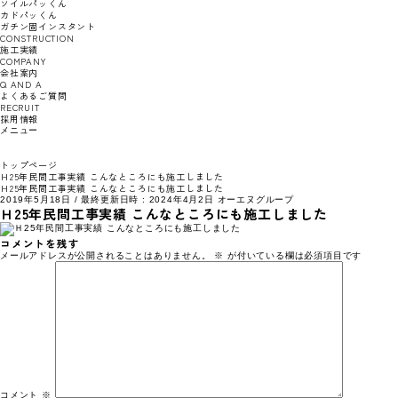
ソイルパッくん
カドパッくん
ガチン固インスタント
CONSTRUCTION
施工実績
COMPANY
会社案内
Q AND A
よくあるご質問
RECRUIT
採用情報
メニュー
トップページ
Ｈ25年民間工事実績 こんなところにも施工しました
Ｈ25年民間工事実績 こんなところにも施工しました
2019年5月18日
/ 最終更新日時 :
2024年4月2日
オーエヌグループ
Ｈ25年民間工事実績 こんなところにも施工しました
コメントを残す
メールアドレスが公開されることはありません。
※
が付いている欄は必須項目です
コメント
※