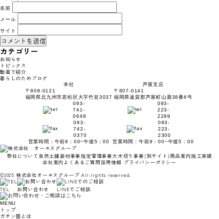
名前
メール
サイト
カテゴリー
お知らせ
トピックス
動画で紹介
暮らしのためブログ
本社
芦屋支店
〒808-0121
〒807-0141
福岡県北九州市若松区大字竹並3037
福岡県遠賀郡芦屋町山鹿38番6号
093-
093-
741-
223-
0648
2299
093-
093-
742-
223-
0370
2300
営業時間：午前9：00~午後5：00
営業時間：午前9：00~午後5：00
弊社について
自然土舗装材事業
指定管理事業
大木切り事業
(別サイト)
商品案内
施工実績
会社案内
よくあるご質問
採用情報
プライバシーポリシー
©2025 株式会社オーエヌグループ All rights reserved.
TEL
お問い合わせ
LINEでご相談
MENU
トップ
ガチン固とは