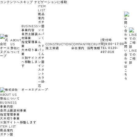
コンテンツへスキップ
ナビゲーションに移動
ITEM
LIST
商品
案内
ガチ
BUSINESS
ン固
事業内容
ソイ
自然土舗装
ルパ
材事業
ッく
ABOUT
[受付時
指定管理事
ん
お
US
CONSTRUCTION
COMPANY
RECRUIT
間]9:00~17:00
業
カド
問
弊社に
施工実績
会社案内
採用情報
TEL 0120-
大木切り事
パッ
い
LINE
ついて
497-016
業
くん
合
での
※別サイト
ガチ
わ
ご相
へ移動しま
ン固
せ
談
す
イン
は
スタ
こ
ント
ち
カラ
ら
ー砕
石
ABOUT US
弊社について
BUSINESS
事業内容
自然土舗装材事業
指定管理事業
大木切り事業
※別サイトへ移動します
ITEM LIST
商品案内
ガチン固