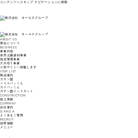
コンテンツへスキップ
ナビゲーションに移動
ABOUT US
弊社について
BUSINESS
事業内容
自然土舗装材事業
指定管理事業
大木切り事業
※別サイトへ移動します
ITEM LIST
商品案内
ガチン固
ソイルパッくん
カドパッくん
ガチン固インスタント
CONSTRUCTION
施工実績
COMPANY
会社案内
Q AND A
よくあるご質問
RECRUIT
採用情報
メニュー