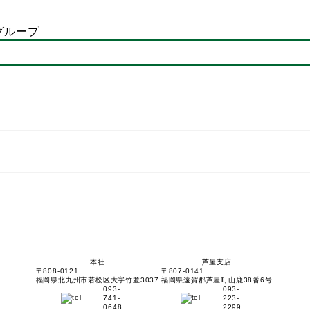
グループ
本社
芦屋支店
〒808-0121
〒807-0141
福岡県北九州市若松区大字竹並3037
福岡県遠賀郡芦屋町山鹿38番6号
093-
093-
741-
223-
0648
2299