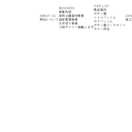
ITEM LIST
BUSINESS
商品案内
事業内容
ガチン固
ABOUT US
自然土舗装材事業
CON
ソイルパッくん
弊社について
指定管理事業
施工
カドパッくん
大木切り事業
ガチン固インスタント
※別サイトへ移動します
カラー砕石