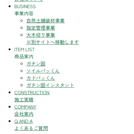
BUSINESS
事業内容
自然土舗装材事業
指定管理事業
大木切り事業
※別サイトへ移動します
ITEM LIST
商品案内
ガチン固
ソイルパッくん
カドパッくん
ガチン固インスタント
CONSTRUCTION
施工実績
COMPANY
会社案内
Q AND A
よくあるご質問