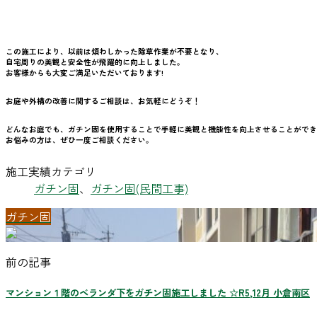
この施工により、以前は煩わしかった除草作業が不要となり、
自宅周りの美観と安全性が飛躍的に向上しました。
お客様からも大変ご満足いただいております!
お庭や外構の改善に関するご相談は、お気軽にどうぞ！
どんなお庭でも、ガチン固を使用することで手軽に美観と機能性を向上させることができ
お悩みの方は、ぜひ一度ご相談ください。
施工実績カテゴリ
ガチン固
、
ガチン固(民間工事)
ガチン固
前の記事
マンション１階のベランダ下をガチン固施工しました ☆R5,12月 小倉南区