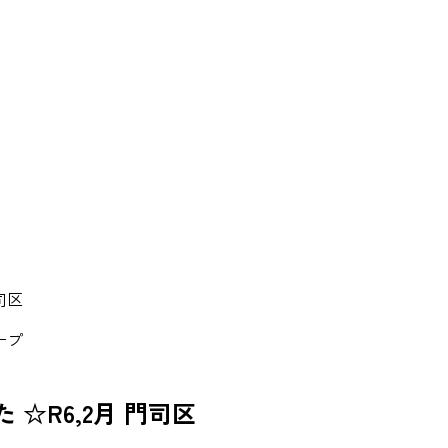
司区
ープ
☆R6,2月 門司区