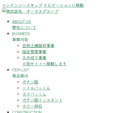
コンテンツへスキップ
ナビゲーションに移動
ABOUT US
弊社について
BUSINESS
事業内容
自然土舗装材事業
指定管理事業
大木切り事業
※別サイトへ移動します
ITEM LIST
商品案内
ガチン固
ソイルパッくん
カドパッくん
ガチン固インスタント
カラー砕石
CONSTRUCTION