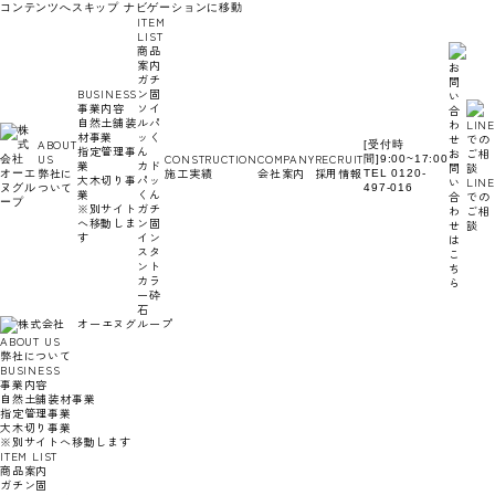
コンテンツへスキップ
ナビゲーションに移動
ITEM
LIST
商品
案内
ガチ
BUSINESS
ン固
事業内容
ソイ
自然土舗装
ルパ
材事業
ッく
ABOUT
[受付時
指定管理事
ん
お
US
CONSTRUCTION
COMPANY
RECRUIT
間]9:00~17:00
業
カド
問
弊社に
施工実績
会社案内
採用情報
TEL 0120-
大木切り事
パッ
い
LINE
ついて
497-016
業
くん
合
での
※別サイト
ガチ
わ
ご相
へ移動しま
ン固
せ
談
す
イン
は
スタ
こ
ント
ち
カラ
ら
ー砕
石
ABOUT US
弊社について
BUSINESS
事業内容
自然土舗装材事業
指定管理事業
大木切り事業
※別サイトへ移動します
ITEM LIST
商品案内
ガチン固