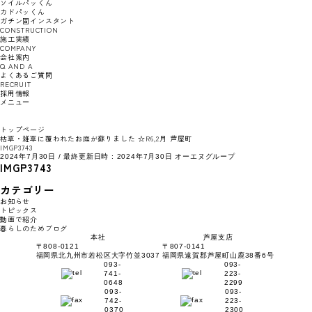
ソイルパッくん
カドパッくん
ガチン固インスタント
CONSTRUCTION
施工実績
COMPANY
会社案内
Q AND A
よくあるご質問
RECRUIT
採用情報
メニュー
トップページ
枯草・雑草に覆われたお庭が蘇りました ☆R6,2月 芦屋町
IMGP3743
2024年7月30日
/ 最終更新日時 :
2024年7月30日
オーエヌグループ
IMGP3743
カテゴリー
お知らせ
トピックス
動画で紹介
暮らしのためブログ
本社
芦屋支店
〒808-0121
〒807-0141
福岡県北九州市若松区大字竹並3037
福岡県遠賀郡芦屋町山鹿38番6号
093-
093-
741-
223-
0648
2299
093-
093-
742-
223-
0370
2300