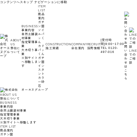
コンテンツへスキップ
ナビゲーションに移動
ITEM
LIST
商品
案内
ガチ
BUSINESS
ン固
事業内容
ソイ
自然土舗装
ルパ
材事業
ッく
ABOUT
[受付時
指定管理事
ん
お
US
CONSTRUCTION
COMPANY
RECRUIT
間]9:00~17:00
業
カド
問
弊社に
施工実績
会社案内
採用情報
TEL 0120-
大木切り事
パッ
い
LINE
ついて
497-016
業
くん
合
での
※別サイト
ガチ
わ
ご相
へ移動しま
ン固
せ
談
す
イン
は
スタ
こ
ント
ち
カラ
ら
ー砕
石
ABOUT US
弊社について
BUSINESS
事業内容
自然土舗装材事業
指定管理事業
大木切り事業
※別サイトへ移動します
ITEM LIST
商品案内
ガチン固