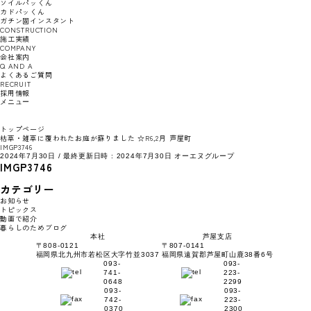
ソイルパッくん
カドパッくん
ガチン固インスタント
CONSTRUCTION
施工実績
COMPANY
会社案内
Q AND A
よくあるご質問
RECRUIT
採用情報
メニュー
トップページ
枯草・雑草に覆われたお庭が蘇りました ☆R6,2月 芦屋町
IMGP3746
2024年7月30日
/ 最終更新日時 :
2024年7月30日
オーエヌグループ
IMGP3746
カテゴリー
お知らせ
トピックス
動画で紹介
暮らしのためブログ
本社
芦屋支店
〒808-0121
〒807-0141
福岡県北九州市若松区大字竹並3037
福岡県遠賀郡芦屋町山鹿38番6号
093-
093-
741-
223-
0648
2299
093-
093-
742-
223-
0370
2300