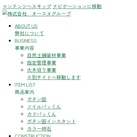
コンテンツへスキップ
ナビゲーションに移動
ABOUT US
弊社について
BUSINESS
事業内容
自然土舗装材事業
指定管理事業
大木切り事業
※別サイトへ移動します
ITEM LIST
商品案内
ガチン固
ソイルパッくん
カドパッくん
ガチン固インスタント
カラー砕石
CONSTRUCTION