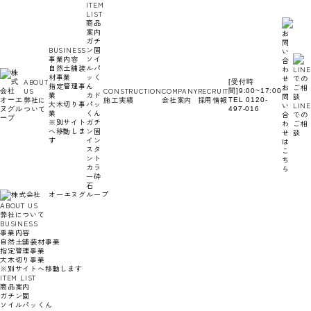
ITEM
コ
ナ
LIST
ン
ビ
商品
テ
ゲ
案内
ン
ー
ガチ
ツ
シ
BUSINESS
ン固
へ
ョ
事業内容
ソイ
ス
ン
自然土舗装
ルパ
キ
に
材事業
ッく
ッ
移
ABOUT
[受付時
指定管理事
ん
プ
動
お
US
CONSTRUCTION
COMPANY
RECRUIT
間]9:00~17:00
業
カド
問
弊社に
施工実績
会社案内
採用情報
TEL 0120-
大木切り事
パッ
い
LINE
ついて
497-016
業
くん
合
での
※別サイト
ガチ
わ
ご相
へ移動しま
ン固
せ
談
す
イン
は
スタ
こ
ント
ち
カラ
ら
ー砕
石
ABOUT US
弊社について
BUSINESS
事業内容
自然土舗装材事業
指定管理事業
大木切り事業
※別サイトへ移動します
ITEM LIST
商品案内
ガチン固
ソイルパッくん