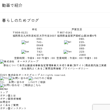
動画で紹介
暮らしのためブログ
本社
芦屋支店
〒808-0121
〒807-0141
福岡県北九州市若松区大字竹並3037
福岡県遠賀郡芦屋町山鹿38番6号
093-
093-
741-
223-
0648
2299
093-
093-
742-
223-
0370
2300
営業時間：午前9：00~午後5：00
営業時間：午前9：00~午後5：00
弊社について
自然土舗装材事業
指定管理事業
大木切り事業
(別サイト)
商品案内
施工実績
会社案内
よくあるご質問
採用情報
プライバシーポリシー
©2025 株式会社オーエヌグループ All rights reserved.
TEL
お問い合わせ
LINEでご相談
MENU
トップ
ガチン固とは
ガチン固技術情報
お問合せ
よくあるご質問
ガチン固インスタント