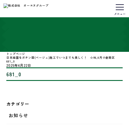
コ
ナ
ン
ビ
テ
ゲ
ン
ー
メニュー
ツ
シ
へ
ョ
ス
ン
キ
に
ッ
移
プ
動
トップページ
日本庭園をガチン固(ベージュ)施工でいつまでも美しく！ ☆R6,8月小倉南区
681_0
2025年4月22日
681_0
カテゴリー
お知らせ