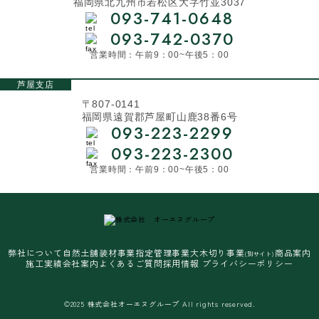
福岡県北九州市若松区大字竹並3037
093-741-0648
093-742-0370
営業時間：午前9：00~午後5：00
芦屋支店
〒807-0141
福岡県遠賀郡芦屋町山鹿38番6号
093-223-2299
093-223-2300
営業時間：午前9：00~午後5：00
弊社について
自然土舗装材事業
指定管理事業
大木切り事業
商品案内
(別サイト)
施工実績
会社案内
よくあるご質問
採用情報
プライバシーポリシー
©2025 株式会社オーエヌグループ All rights reserved.