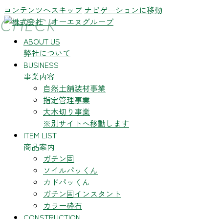
コンテンツへスキップ
ナビゲーションに移動
CHECK
ABOUT US
弊社について
BUSINESS
事業内容
自然土舗装材事業
指定管理事業
大木切り事業
※別サイトへ移動します
ITEM LIST
商品案内
ガチン固
ソイルパッくん
カドパッくん
ガチン固インスタント
カラー砕石
CONSTRUCTION