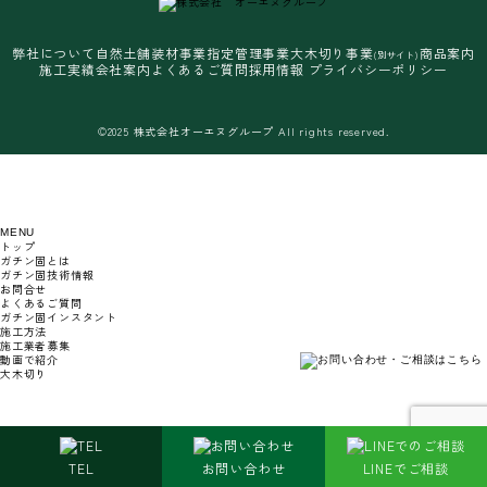
弊社について
自然土舗装材事業
指定管理事業
大木切り事業
商品案内
(別サイト)
施工実績
会社案内
よくあるご質問
採用情報
プライバシーポリシー
©2025 株式会社オーエヌグループ All rights reserved.
MENU
トップ
ガチン固とは
ガチン固技術情報
お問合せ
よくあるご質問
ガチン固インスタント
施工方法
施工業者募集
動画で紹介
大木切り
TEL
お問い合わせ
LINEでご相談