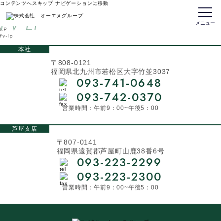
コンテンツへスキップ
ナビゲーションに移動
fv-lp
FV-LP
トップページ
メニュー
LP
fv-lp
本社
〒808-0121
福岡県北九州市若松区大字竹並3037
093-741-0648
093-742-0370
営業時間：午前9：00~午後5：00
芦屋支店
〒807-0141
福岡県遠賀郡芦屋町山鹿38番6号
093-223-2299
093-223-2300
営業時間：午前9：00~午後5：00