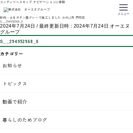
コンテンツへスキップ
ナビゲーションに移動
トップページ
メニュー
砂利・土をガチン固グレーで施工しました ☆R6,2月 門司区
S__294952968_0
2024年7月24日
/ 最終更新日時 :
2024年7月24日
オーエヌ
グループ
S__294952968_0
カテゴリー
お知らせ
トピックス
動画で紹介
暮らしのためブログ